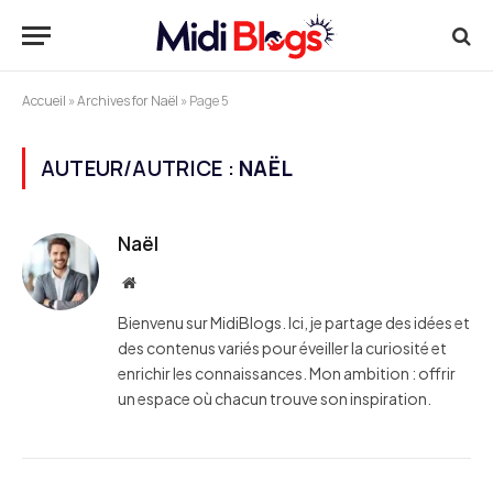
Accueil
»
Archives for Naël
»
Page 5
AUTEUR/AUTRICE :
NAËL
Naël
Website
Bienvenu sur MidiBlogs. Ici, je partage des idées et
des contenus variés pour éveiller la curiosité et
enrichir les connaissances. Mon ambition : offrir
un espace où chacun trouve son inspiration.