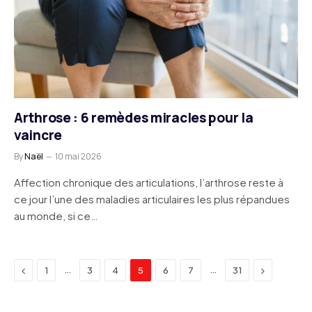
Arthrose : 6 remèdes miracles pour la
vaincre
By
Naël
10 mai 2026
Affection chronique des articulations, l’arthrose reste à
ce jour l’une des maladies articulaires les plus répandues
au monde, si ce…
Previous
Next
…
…
1
3
4
5
6
7
31