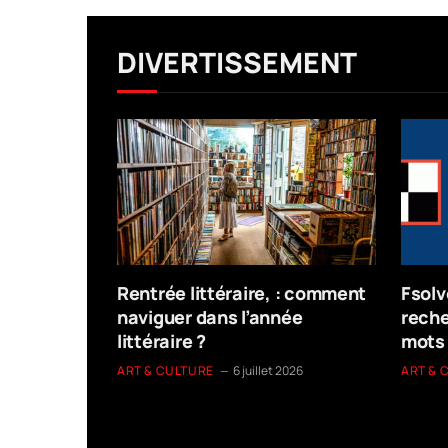
DIVERTISSEMENT
 : les
Rentrée littéraire, : comment
Fsolv
 pour
naviguer dans l’année
reche
nses
littéraire ?
mot
r 2025
ART & CULTURE
6 juillet 2026
ART & 