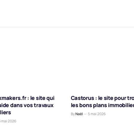
makers.fr : le site qui
Castorus : le site pour tr
uide dans vos travaux
les bons plans immobilie
liers
By
Naël
5 mai 2026
6 mai 2026