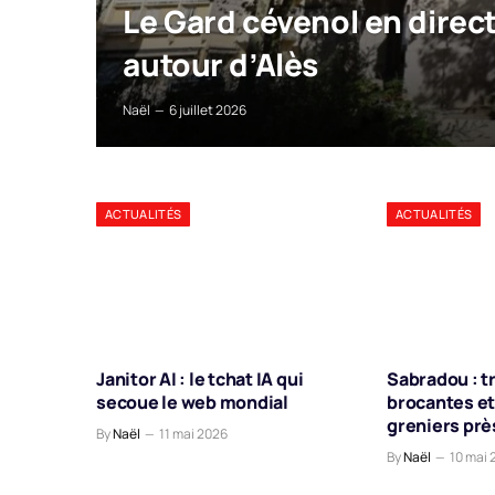
Le Gard cévenol en direct
autour d’Alès
Naël
6 juillet 2026
ACTUALITÉS
ACTUALITÉS
Janitor AI : le tchat IA qui
Sabradou : t
secoue le web mondial
brocantes et
greniers prè
By
Naël
11 mai 2026
By
Naël
10 mai 