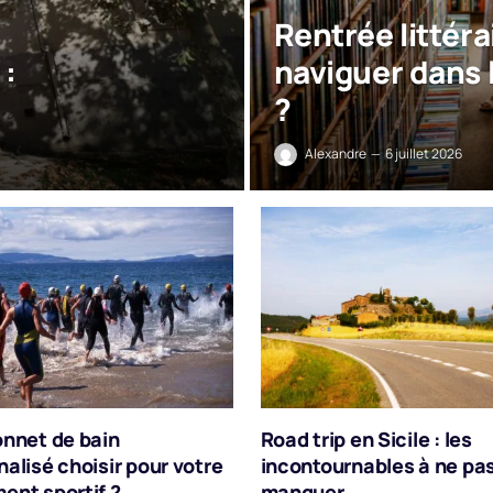
Rentrée littér
 :
naviguer dans l
?
Alexandre
6 juillet 2026
onnet de bain
Road trip en Sicile : les
alisé choisir pour votre
incontournables à ne pa
ent sportif ?
manquer