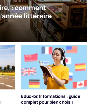
aire, : comment
’année littéraire
Educ-br.fr formations : guide
s
complet pour bien choisir