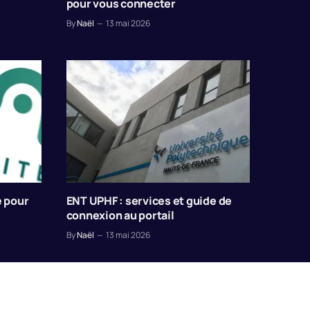
pour vous connecter
By
Naël
13 mai 2026
e pour
ENT UPHF : services et guide de
connexion au portail
By
Naël
13 mai 2026