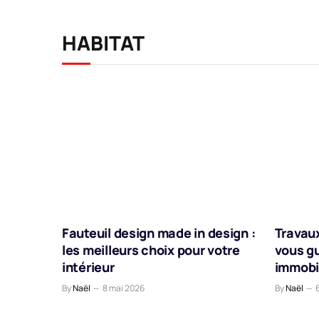
HABITAT
Fauteuil design made in design :
Travaux
les meilleurs choix pour votre
vous g
intérieur
immobi
By
Naël
8 mai 2026
By
Naël