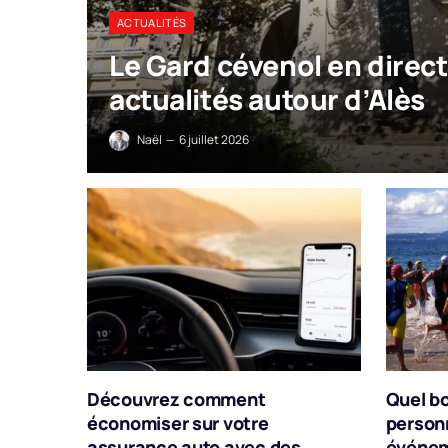
ACTUALITÉS
Le Gard cévenol en direct
actualités autour d’Alès
Naël
6 juillet 2026
Découvrez comment
Quel b
économiser sur votre
personn
assurance auto avec des
événem