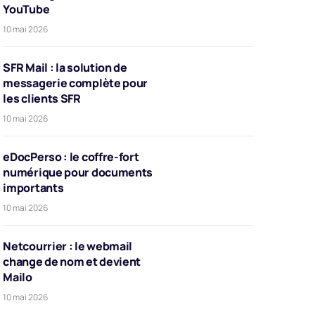
YouTube
10 mai 2026
SFR Mail : la solution de
messagerie complète pour
les clients SFR
10 mai 2026
eDocPerso : le coffre-fort
numérique pour documents
importants
10 mai 2026
Netcourrier : le webmail
change de nom et devient
Mailo
10 mai 2026