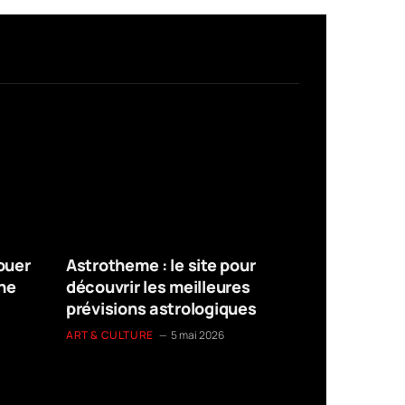
jouer
Astrotheme : le site pour
Gamekyo :
gne
découvrir les meilleures
jeux vidéo
prévisions astrologiques
JEUX VIDÉO
ART & CULTURE
5 mai 2026