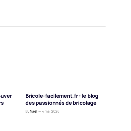
ouver
Bricole-facilement.fr : le blog
rs
des passionnés de bricolage
By
Naël
4 mai 2026