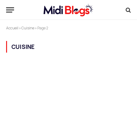
Accueil
»
Cuisine
»
Page 2
CUISINE