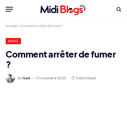
Accueil
»
Comment arrêter de fumer ?
SANTÉ
Comment arrêter de fumer
?
By
Naël
17 novembre 2025
3 Mins Read