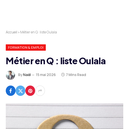
Accueil
»
Métier en Q : liste Oulala
FORMATION & EMPLOI
Métier en Q : liste Oulala
By
Naël
15 mai 2026
7 Mins Read