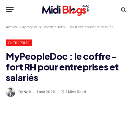
Accueil
»
MyPeopleDoc : le coffre-fort RH pour entreprises et salariés
ENTREPRISE
MyPeopleDoc : le coffre-
fort RH pour entreprises et
salariés
By
Naël
1 mai 2026
7 Mins Read